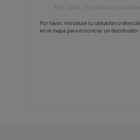
Por favor, introduce tu ubica
Por favor, introduce tu ubicación o direcció
en el mapa para encontrar un distribuidor
ADOS