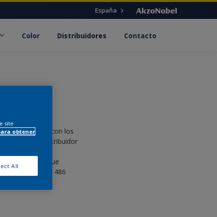
España
Color
Distribuidores
Contacto
e site
al, colaboramos con los
para obtener
tacto con su distribuidor
e distribución de
 por 27 socios que
ect All
ugués. Sus más de 486