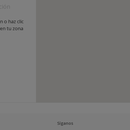
ción
n o haz clic
 en tu zona
Síganos