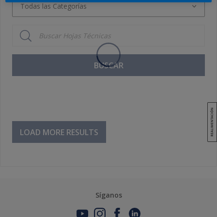
Todas las Categorías
Todas las Categorías
Acabado bicapa
Acabado monocapa
BUSCAR
Barnices
Diluyentes
Diluyentes de Limpieza y Desengrasantes
Imprimaciones/Aparejos
LOAD MORE RESULTS
Masillas
Síganos