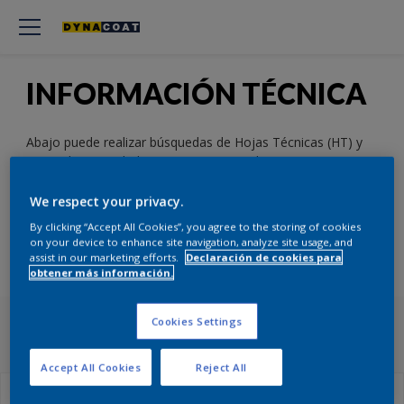
INFORMACIÓN TÉCNICA
Abajo puede realizar búsquedas de Hojas Técnicas (HT) y
Hojas de Seguridad e Higiene (HSH). Solo tiene que
introducir el nombre del producto que desee buscar y
seleccionar otros parámetros pertinentes.
We respect your privacy.
By clicking “Accept All Cookies”, you agree to the storing of cookies
on your device to enhance site navigation, analyze site usage, and
assist in our marketing efforts.
Declaración de cookies para
HT
HSH
obtener más información.
Cookies Settings
HOJAS TÉCNICAS (HT)
Accept All Cookies
Reject All